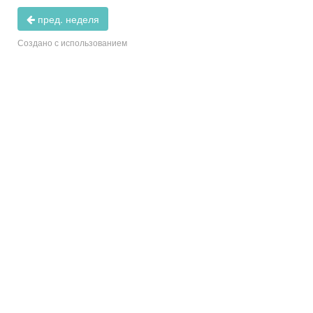
пред. неделя
Создано с использованием
i