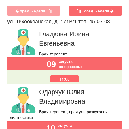
пред. неделя
след. неделя
ул. Тихоокеанская, д. 171В/1 тел. 45-03-03
Гладкова Ирина
Евгеньевна
Врач-терапевт
августа
09
воскресенье
11:00
Одарчук Юлия
Владимировна
Врач-терапевт, врач ультразвуковой
диагностики
августа
10