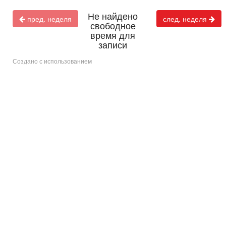
Не найдено
пред. неделя
след. неделя
свободное
время для
записи
Создано с использованием
i