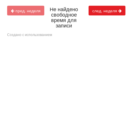
Не найдено
пред. неделя
след. неделя
свободное
время для
записи
Создано с использованием
i